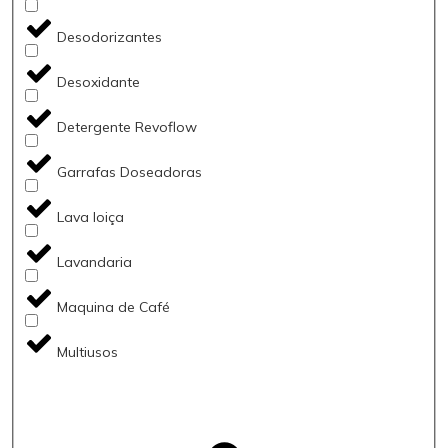
Desodorizantes
Desoxidante
Detergente Revoflow
Garrafas Doseadoras
Lava loiça
Lavandaria
Maquina de Café
Multiusos