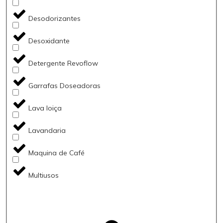
Desodorizantes
Desoxidante
Detergente Revoflow
Garrafas Doseadoras
Lava loiça
Lavandaria
Maquina de Café
Multiusos