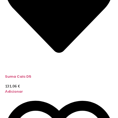
Suma Calc D5
131,06
€
Adicionar