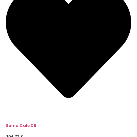
Suma Calc D5
104,72
€