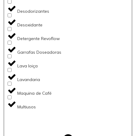
Desodorizantes
Desoxidante
Detergente Revoflow
Garrafas Doseadoras
Lava loiça
Lavandaria
Maquina de Café
Multiusos