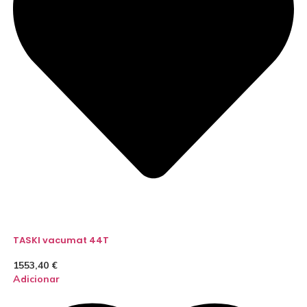
TASKI vacumat 44T
1553,40
€
Adicionar