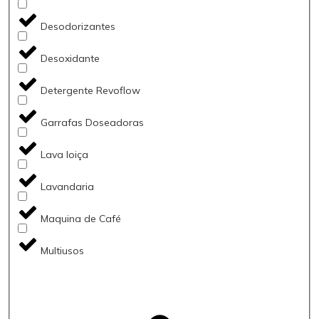
Desodorizantes
Desoxidante
Detergente Revoflow
Garrafas Doseadoras
Lava loiça
Lavandaria
Maquina de Café
Multiusos