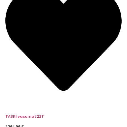
TASKI vacumat 22T
1264,96
€