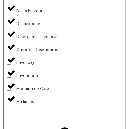
Desodorizantes
Desoxidante
Detergente Revoflow
Garrafas Doseadoras
Lava loiça
Lavandaria
Maquina de Café
Multiusos