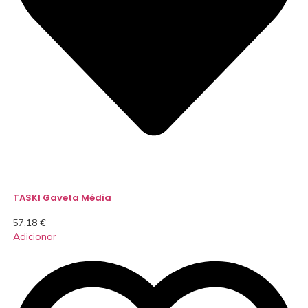
TASKI Gaveta Média
57,18
€
Adicionar