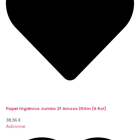
Papel Higiénico Jumbo 2F Amoos 350m (6 Rol)
38,36
€
Adicionar