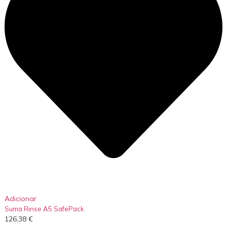
Adicionar
Suma Rinse A5 SafePack
126,38
€