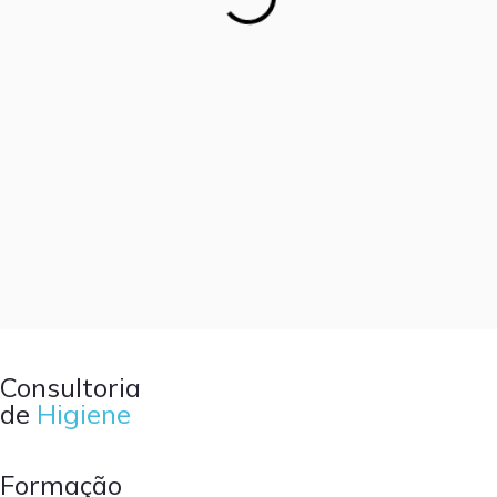
Industrial que Fazem a
Diferença
Expore As Nossas Máquinas Industriais
Consultoria
de
Higiene
Formação