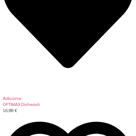
Adicionar
OPTIMAX Dishwash
16,88
€