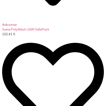
Adicionar
Suma PolyWash L56R SafePack
102,41
€