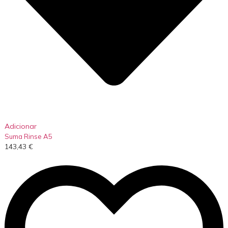
Adicionar
Suma Rinse A5
143,43
€