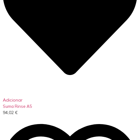
Adicionar
Suma Rinse A5
94,02
€