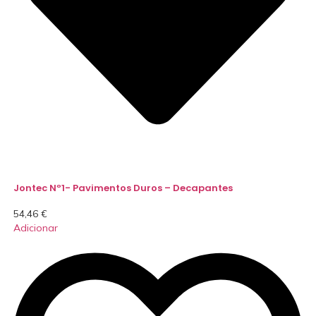
Jontec Nº1- Pavimentos Duros – Decapantes
54,46
€
Adicionar