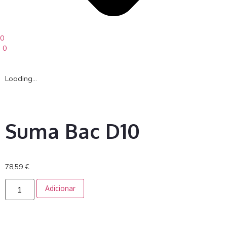
0
0
Loading...
Suma Bac D10
78,59
€
Adicionar