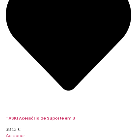
TASKI Acessório de Suporte em U
38,13
€
Adicionar