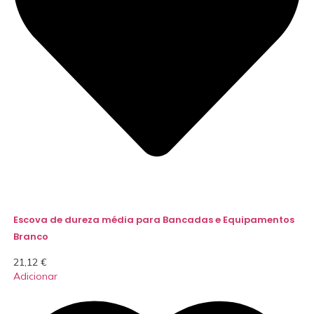
Escova de dureza média para Bancadas e Equipamentos
Branco
21,12
€
Adicionar