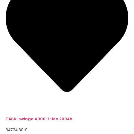
TASKI swingo 4000 Li-ion 200Ah
34724,30
€