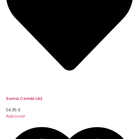
Suma Combi LA2
54,95
€
Adicionar