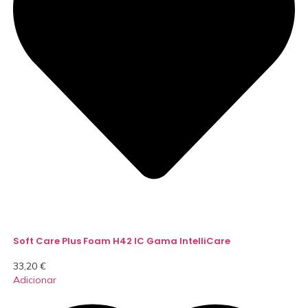
Soft Care Plus Foam H42 IC Gama IntelliCare
33,20
€
Adicionar