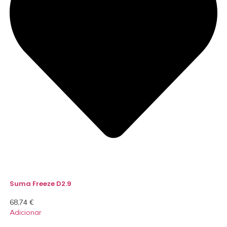
Suma Freeze D2.9
68,74
€
Adicionar