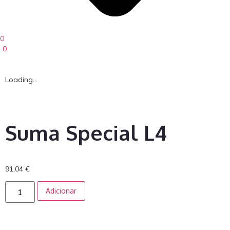
0
0
Loading...
Suma Special L4
91,04
€
Adicionar