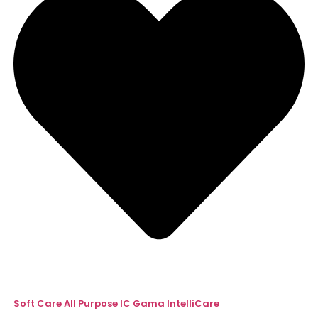
Soft Care All Purpose IC Gama IntelliCare