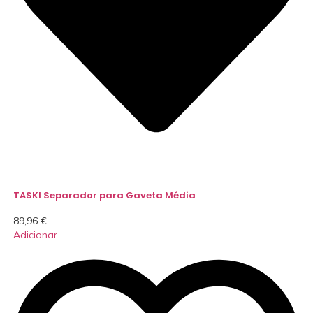
TASKI Separador para Gaveta Média
89,96
€
Adicionar