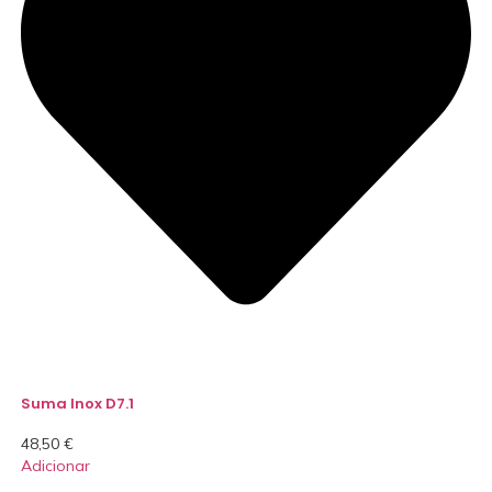
Suma Inox D7.1
48,50
€
Adicionar