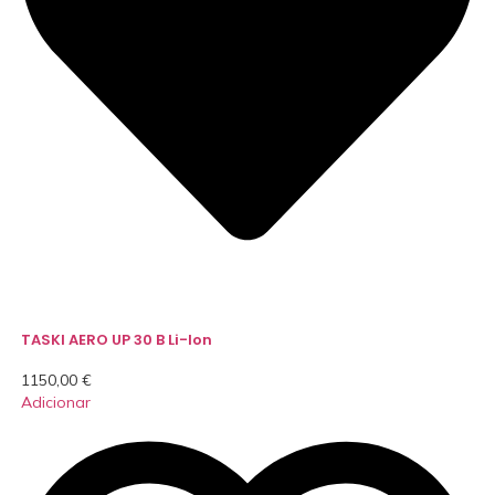
TASKI AERO UP 30 B Li-Ion
1150,00
€
Adicionar