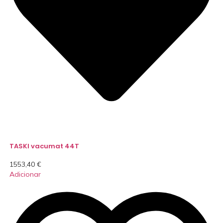
TASKI vacumat 44T
1553,40
€
Adicionar