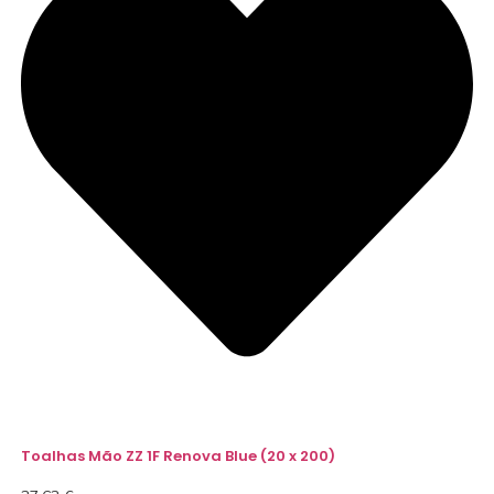
Toalhas Mão ZZ 1F Renova Blue (20 x 200)