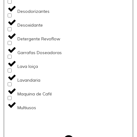
Desodorizantes
Desoxidante
Detergente Revoflow
Garrafas Doseadoras
Lava loiça
Lavandaria
Maquina de Café
Multiusos