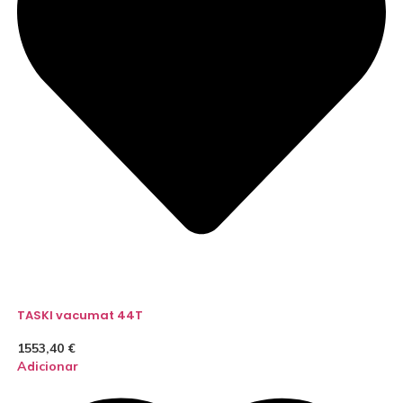
TASKI vacumat 44T
1553,40
€
Adicionar