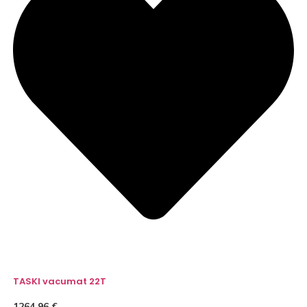
TASKI vacumat 22T
1264,96
€