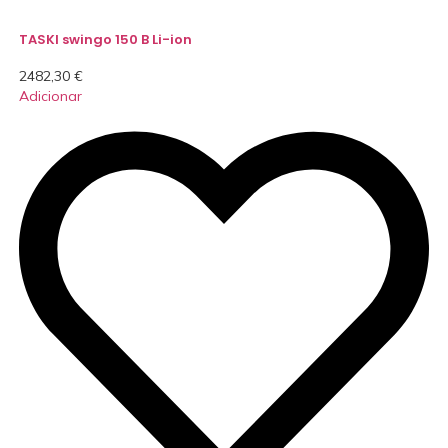
TASKI swingo 150 B Li-ion
2482,30
€
Adicionar