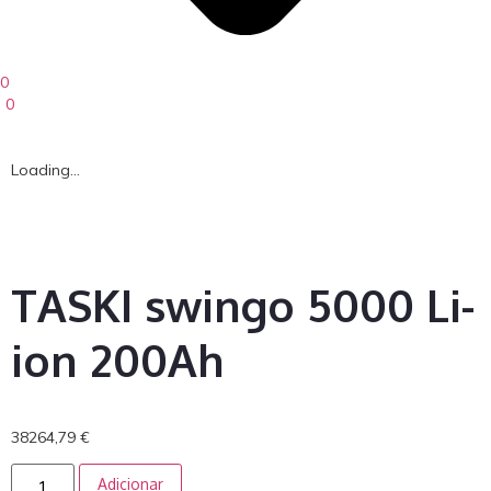
0
0
Loading...
TASKI swingo 5000 Li-
ion 200Ah
38264,79
€
Adicionar