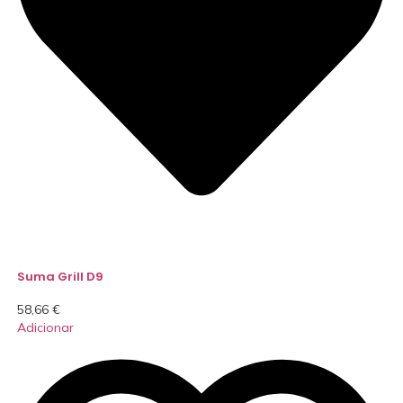
Suma Grill D9
58,66
€
Adicionar