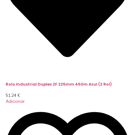
Rolo Industrial Duplex 2F 225mm 450m Azul (2 Rol)
51,24
€
Adicionar