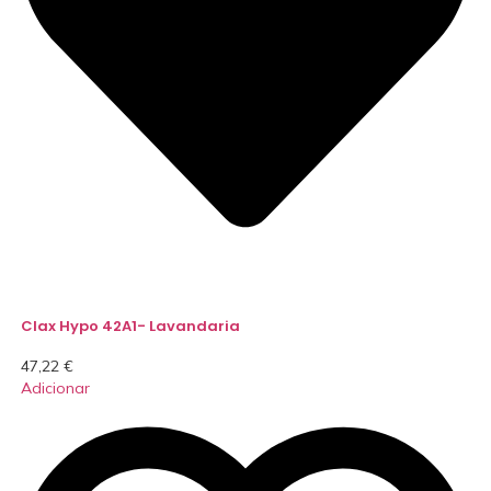
Clax Hypo 42A1- Lavandaria
47,22
€
Adicionar