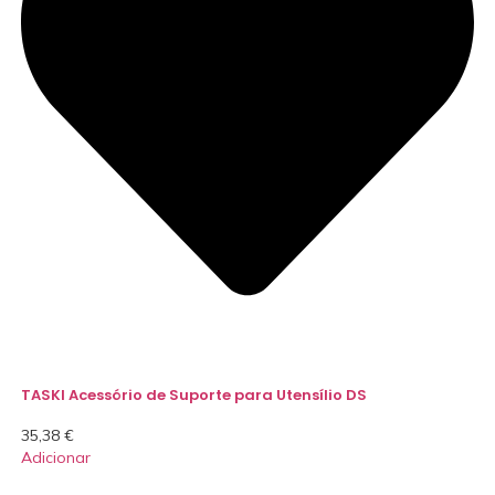
TASKI Acessório de Suporte para Utensílio DS
35,38
€
Adicionar