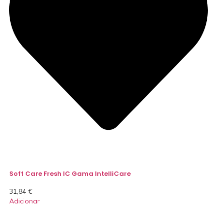
Soft Care Fresh IC Gama IntelliCare
31,84
€
Adicionar