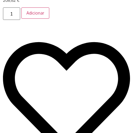
208,82
€
Adicionar