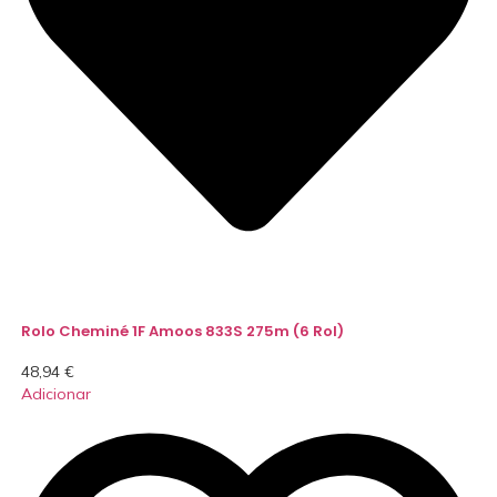
Rolo Cheminé 1F Amoos 833S 275m (6 Rol)
48,94
€
Adicionar