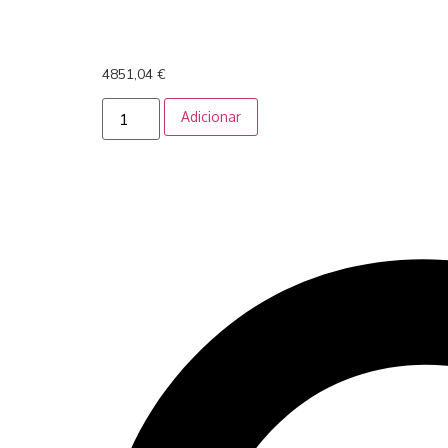
4851,04
€
Adicionar