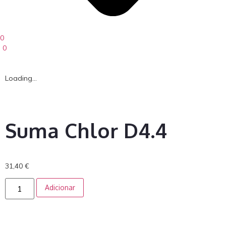
0
0
Loading...
Suma Chlor D4.4
31,40
€
Adicionar