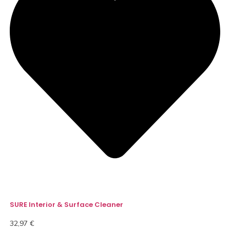
SURE Interior & Surface Cleaner
32,97
€