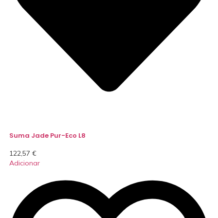
Suma Jade Pur-Eco L8
122,57
€
Adicionar