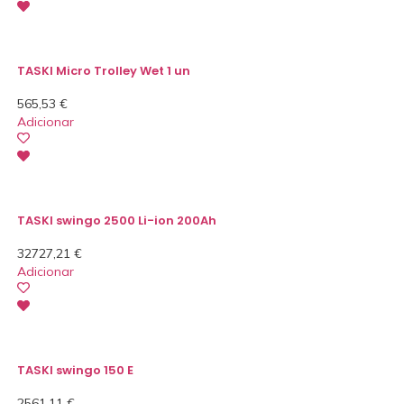
TASKI Micro Trolley Wet 1 un
565,53
€
Adicionar
TASKI swingo 2500 Li-ion 200Ah
32727,21
€
Adicionar
TASKI swingo 150 E
2561,11
€