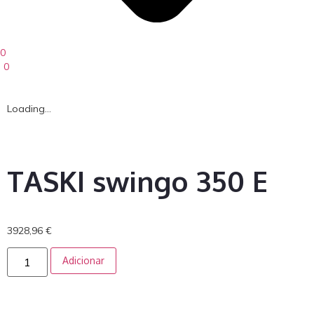
0
0
Loading...
TASKI swingo 350 E
3928,96
€
Adicionar