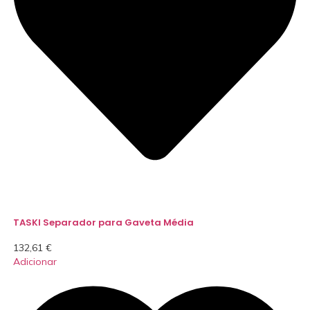
TASKI Separador para Gaveta Média
132,61
€
Adicionar