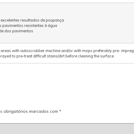
 excelentes resultados de poupança
s pavimentos resistentes à água
de dos pavimentos
areas with autoscrubber machine and/or with mops preferably pre- impregn
ayed to pre-treat difficult stains/dirt before cleaning the surface.
s obrigatórios marcados com
*