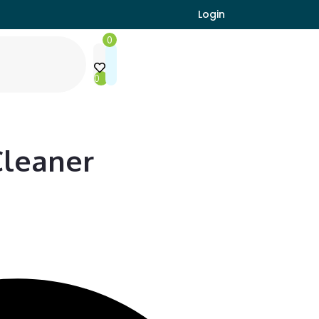
Login
0
0
Cleaner