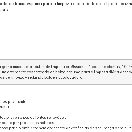
trado de baixa espuma para a limpeza diária de todo o tipo de pav
dora.
a gama única de produtos de limpeza profissional, à base de plantas, 10
é um detergente concentrado de baixa espuma para a limpeza diária de todo
 de limpeza – incluindo balde e autolavadora.
 nos pavimentos
spuma
tas provenientes de fontes renováveis
posto por processos naturais
goso para o ambiente nem apresenta advertências de segurança para o uti