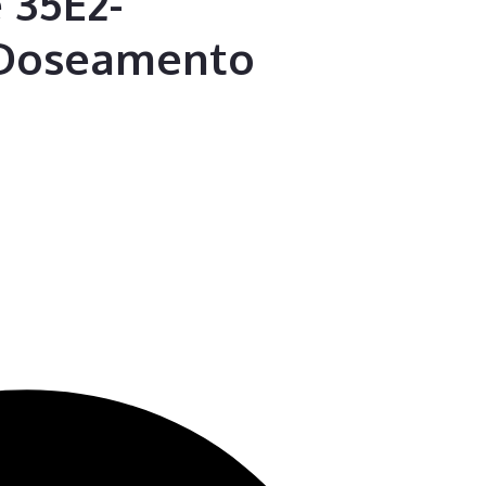
 35E2-
 Doseamento