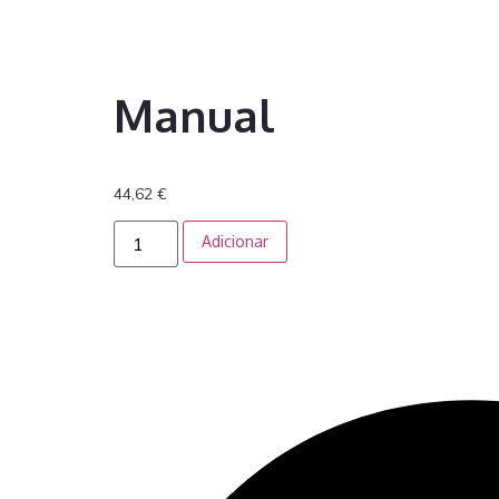
Manual
44,62
€
Adicionar