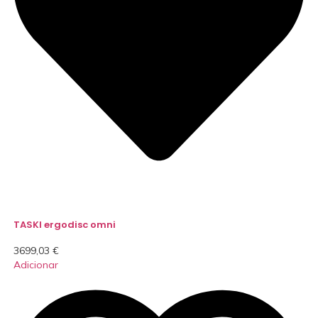
TASKI ergodisc omni
3699,03
€
Adicionar