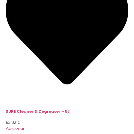
SURE Cleaner & Degreaser – 5L
63,82
€
Adicionar