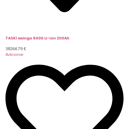
TASKI swingo 5000 Li-ion 200Ah
38264,79
€
Adicionar