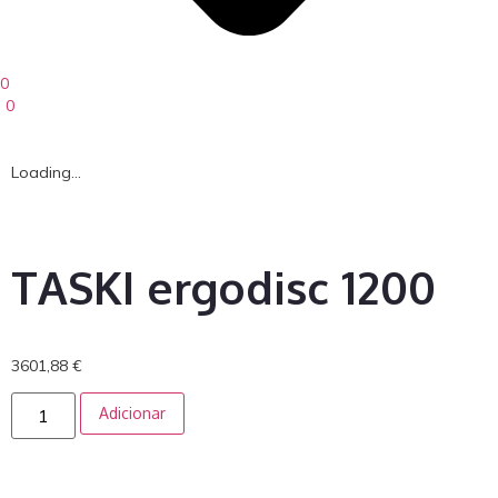
0
0
Loading...
TASKI ergodisc 1200
3601,88
€
Adicionar