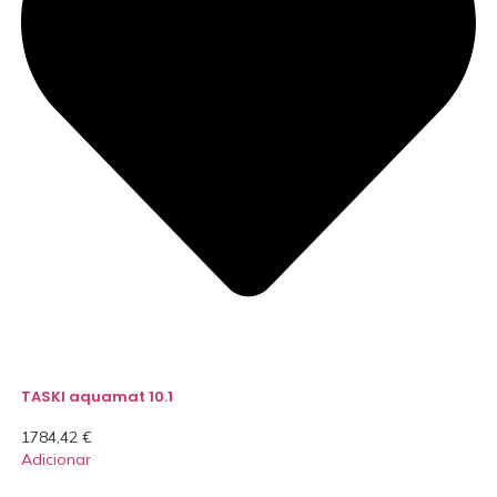
TASKI aquamat 10.1
1784,42
€
Adicionar