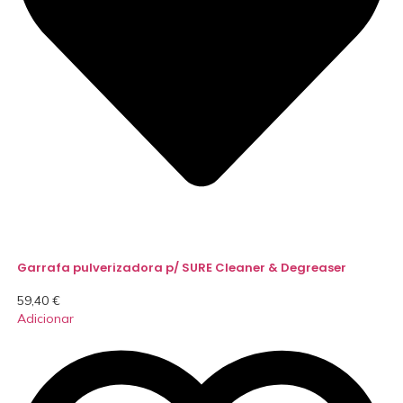
Garrafa pulverizadora p/ SURE Cleaner & Degreaser
59,40
€
Adicionar