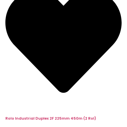
Rolo Industrial Duplex 2F 225mm 450m (2 Rol)