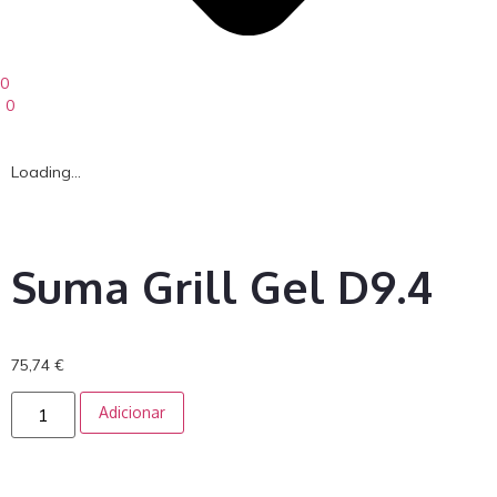
0
0
Loading...
Suma Grill Gel D9.4
75,74
€
Adicionar