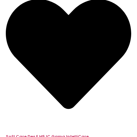
Soft Care Des E H5 IC Gama IntelliCare