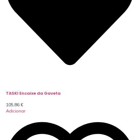
TASKI Encaixe da Gaveta
105,86
€
Adicionar