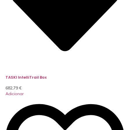
TASKI IntelliTrail Box
682,79
€
Adicionar