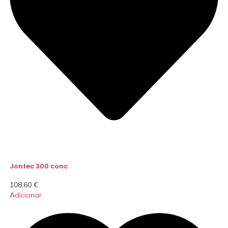
Jontec 300 conc
108,60
€
Adicionar