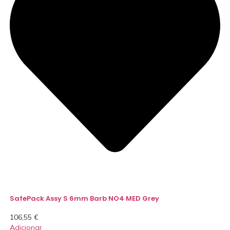
SafePack Assy S 6mm Barb NO4 MED Grey
106,55
€
Adicionar