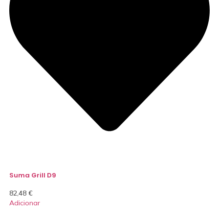
Suma Grill D9
82,48
€
Adicionar