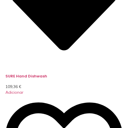
SURE Hand Dishwash
109,36
€
Adicionar