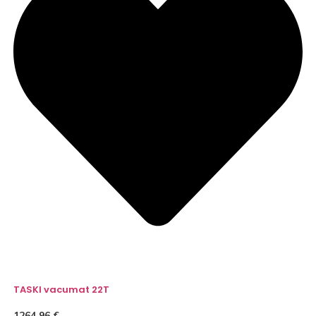
TASKI vacumat 22T
1264,96
€