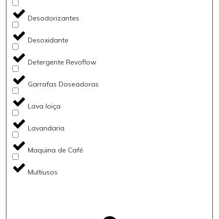
Desodorizantes
Desoxidante
Detergente Revoflow
Garrafas Doseadoras
Lava loiça
Lavandaria
Maquina de Café
Multiusos