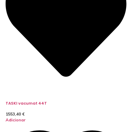
TASKI vacumat 44T
1553,40
€
Adicionar