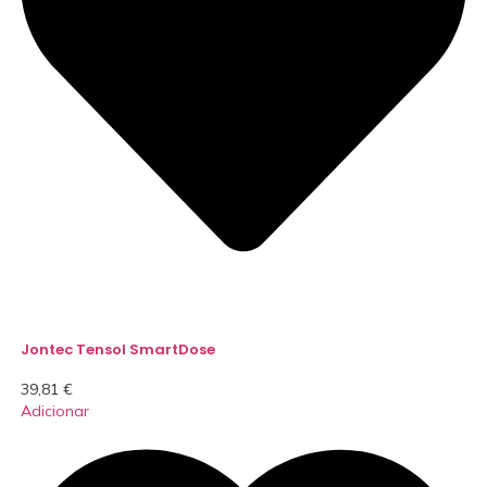
Jontec Tensol SmartDose
39,81
€
Adicionar