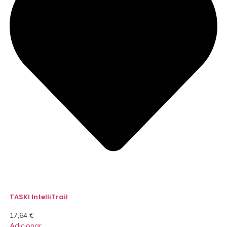
TASKI IntelliTrail
17,64
€
Adicionar