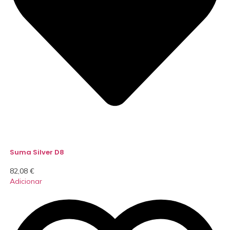
Suma Silver D8
82,08
€
Adicionar