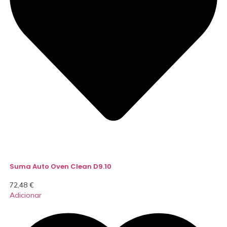
Suma Auto Oven Clean D9.10
72,48
€
Adicionar