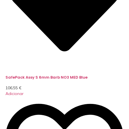
SafePack Assy S 6mm Barb NO3 MED Blue
106,55
€
Adicionar