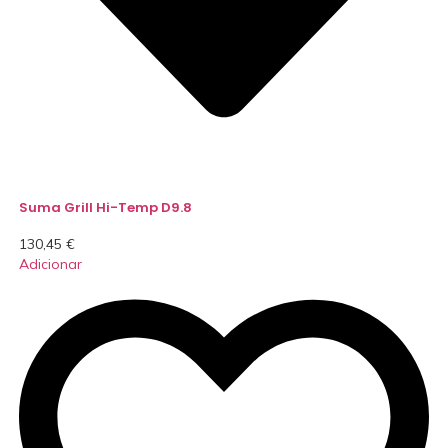
Suma Grill Hi-Temp D9.8
130,45
€
Adicionar