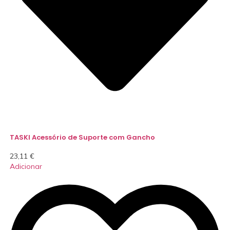
TASKI Acessório de Suporte com Gancho
23,11
€
Adicionar