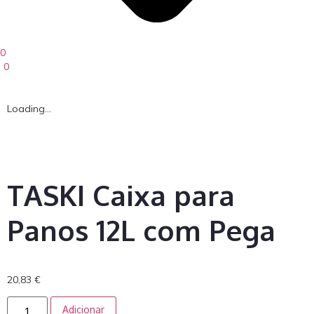
0
0
Loading...
TASKI Caixa para
Panos 12L com Pega
20,83
€
Adicionar