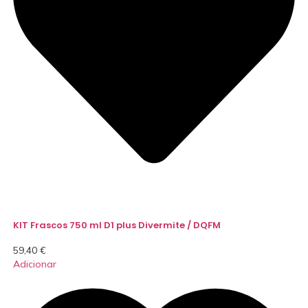
KIT Frascos 750 ml D1 plus Divermite / DQFM
59,40
€
Adicionar