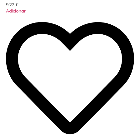
9,22
€
Adicionar