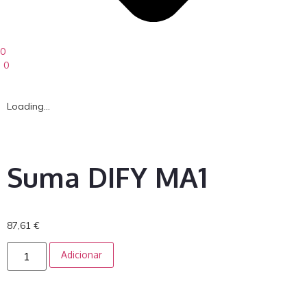
0
0
Loading...
Suma DIFY MA1
87,61
€
Adicionar