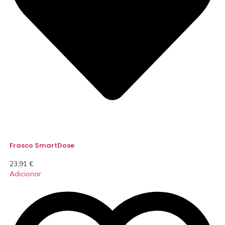
Frasco SmartDose
23,91
€
Adicionar