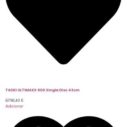
TASKI ULTIMAXX 900 Single Disc 43cm
6796,43
€
Adicionar