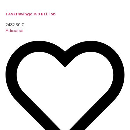
TASKI swingo 150 B Li-ion
2482,30
€
Adicionar