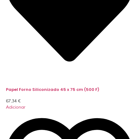
Papel Forno Siliconizado 45 x 75 cm (500 F)
67,34
€
Adicionar