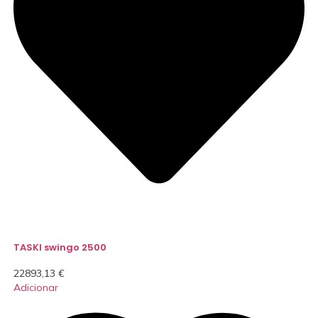
TASKI swingo 2500
22893,13
€
Adicionar