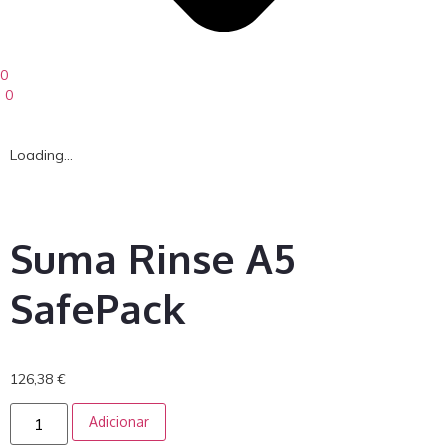
0
0
Loading...
Suma Rinse A5
SafePack
126,38
€
Adicionar