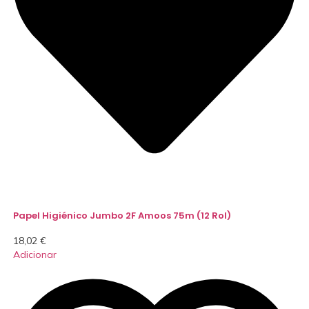
Papel Higiénico Jumbo 2F Amoos 75m (12 Rol)
18,02
€
Adicionar