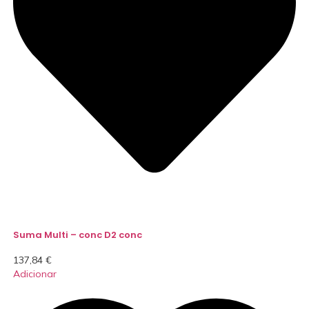
Suma Multi – conc D2 conc
137,84
€
Adicionar