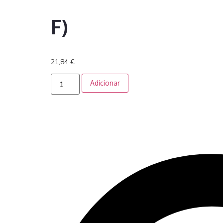
F)
21,84
€
Adicionar