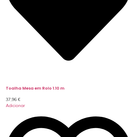
Toalha Mesa em Rolo 1.10 m
37,96
€
Adicionar