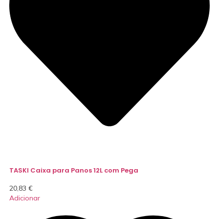
TASKI Caixa para Panos 12L com Pega
20,83
€
Adicionar