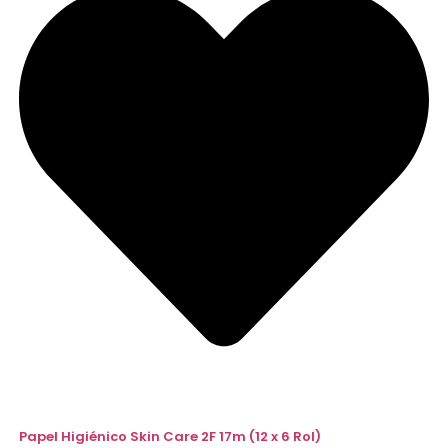
Papel Higiénico Skin Care 2F 17m (12 x 6 Rol)