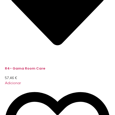
R4- Gama Room Care
57,46
€
Adicionar