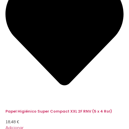
Papel Higiénico Super Compact XXL 2F RNV (5 x 4 Rol)
18,48
€
Adicionar