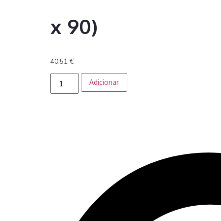
x 90)
40,51
€
Adicionar