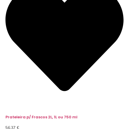
Prateleira p/ Frascos 2L, 1L ou 750 ml
56,37
€