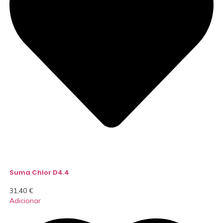
Suma Chlor D4.4
31,40
€
Adicionar