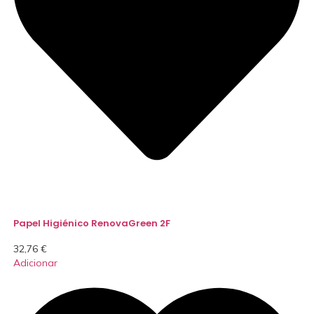
Papel Higiénico RenovaGreen 2F
32,76
€
Adicionar