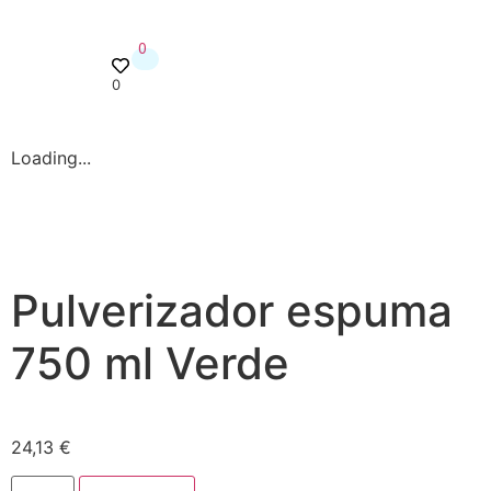
0
0
Loading...
Pulverizador espuma
750 ml Verde
24,13
€