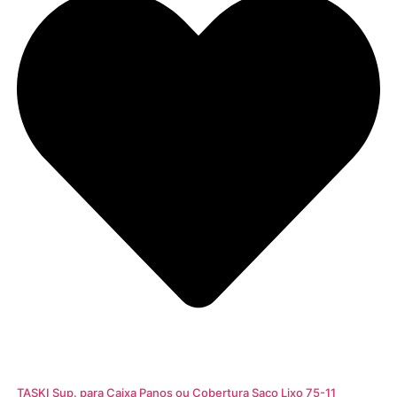
TASKI Sup. para Caixa Panos ou Cobertura Saco Lixo 75-11