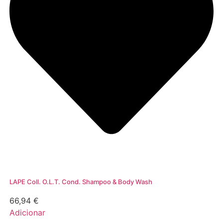
LAPE Coll. O.L.T. Cond. Shampoo & Body Wash
66,94
€
Adicionar