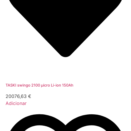
TASKI swingo 2100 μicro Li-ion 150Ah
20076,63
€
Adicionar