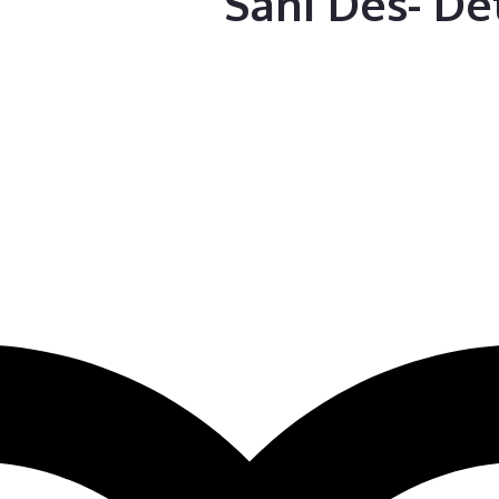
Sani Des- D