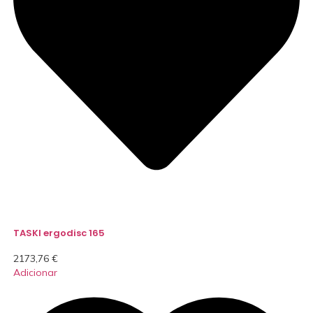
TASKI ergodisc 165
2173,76
€
Adicionar