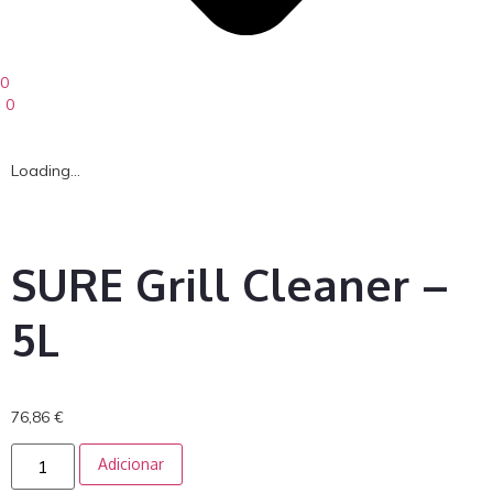
0
0
Loading...
SURE Grill Cleaner –
5L
76,86
€
Adicionar