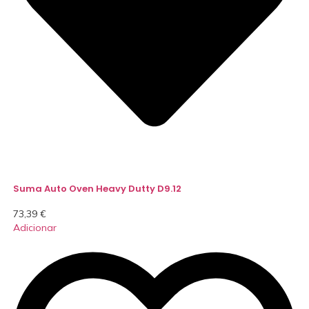
Suma Auto Oven Heavy Dutty D9.12
73,39
€
Adicionar