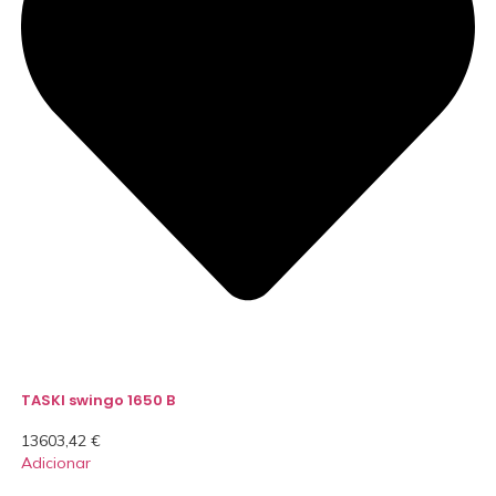
TASKI swingo 1650 B
13603,42
€
Adicionar