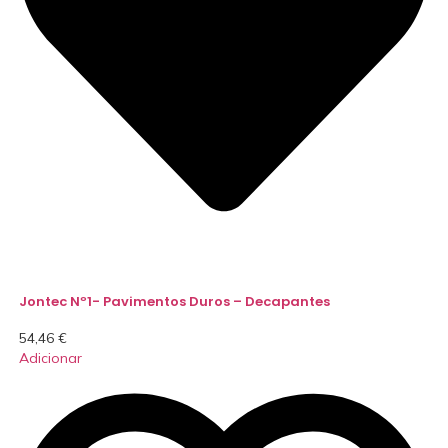
Jontec Nº1- Pavimentos Duros – Decapantes
54,46
€
Adicionar