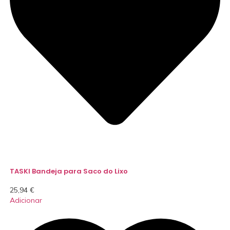
TASKI Bandeja para Saco do Lixo
25,94
€
Adicionar