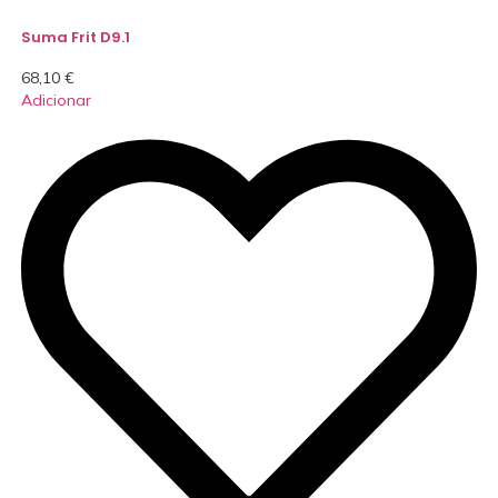
Suma Frit D9.1
68,10
€
Adicionar