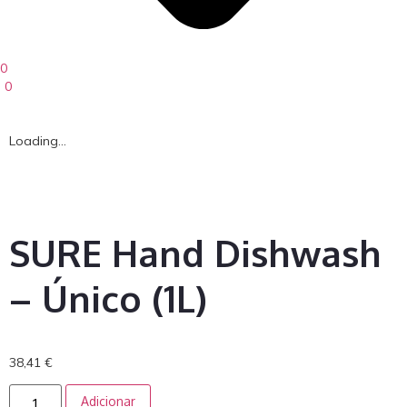
0
0
Loading...
SURE Hand Dishwash
– Único (1L)
38,41
€
Adicionar