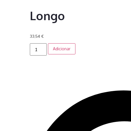
Longo
33,54
€
Adicionar