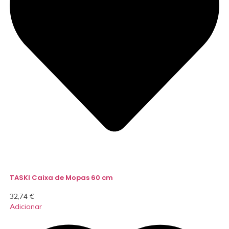
TASKI Caixa de Mopas 60 cm
32,74
€
Adicionar