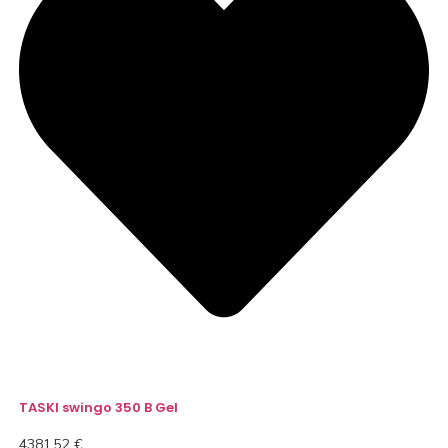
TASKI swingo 350 B Gel
4381,52
€