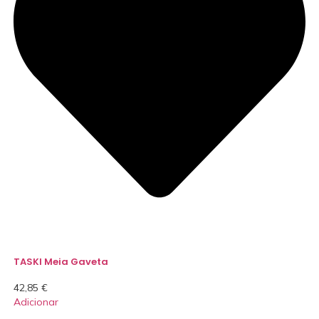
TASKI Meia Gaveta
42,85
€
Adicionar