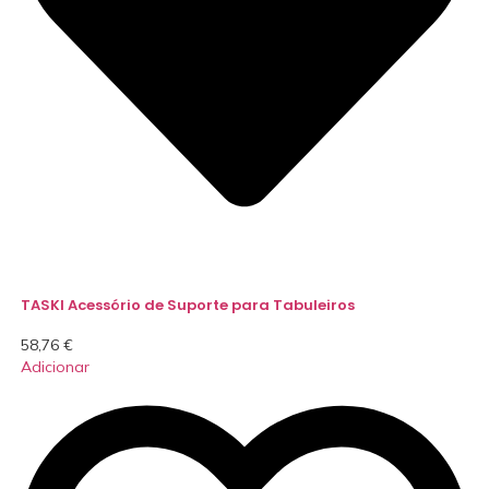
TASKI Acessório de Suporte para Tabuleiros
58,76
€
Adicionar