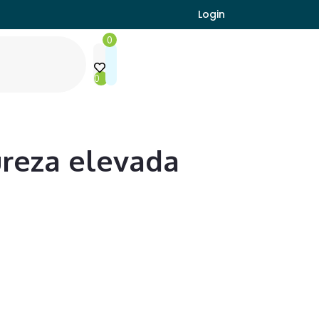
Login
0
0
ureza elevada